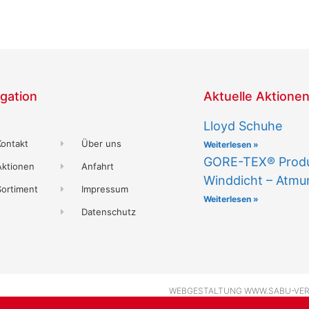
gation
Aktuelle Aktione
Lloyd Schuhe
Kontakt
Über uns
Weiterlesen »
GORE-TEX® Produk
Aktionen
Anfahrt
Winddicht – Atmu
Sortiment
Impressum
Weiterlesen »
Datenschutz
WEBGESTALTUNG
WWW.SABU-VE